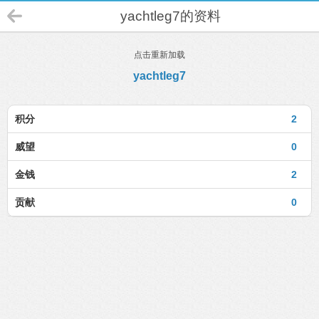
yachtleg7的资料
点击重新加载
yachtleg7
积分
2
威望
0
金钱
2
贡献
0