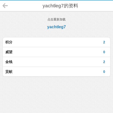
yachtleg7的资料
点击重新加载
yachtleg7
积分
2
威望
0
金钱
2
贡献
0