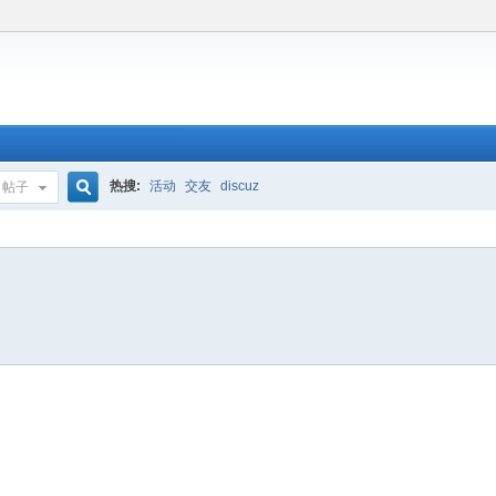
热搜:
活动
交友
discuz
帖子
搜
索