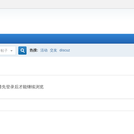
热搜:
活动
交友
discuz
帖子
搜
索
请先登录后才能继续浏览