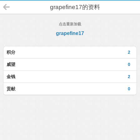
grapefine17的资料
点击重新加载
grapefine17
积分
2
威望
0
金钱
2
贡献
0