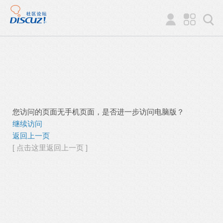
您访问的页面无手机页面，是否进一步访问电脑版？
继续访问
返回上一页
[ 点击这里返回上一页 ]