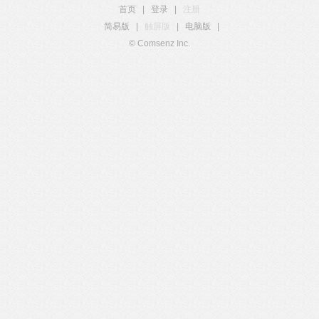
首页
|
登录
|
注册
简易版
|
触屏版
|
电脑版
|
© Comsenz Inc.