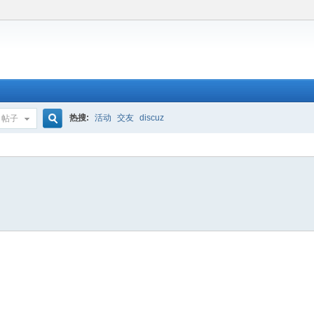
热搜:
活动
交友
discuz
帖子
搜
索