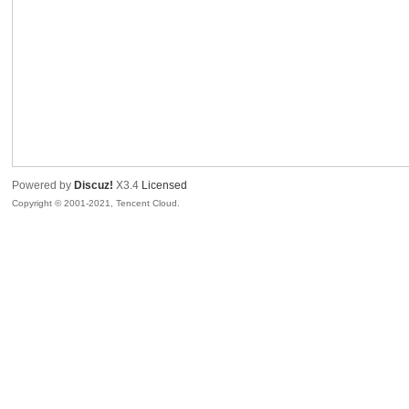
腾
Powered by
Discuz!
X3.4
Licensed
Copyright © 2001-2021, Tencent Cloud.
网
络