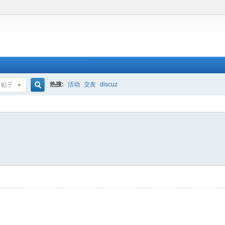
热搜:
活动
交友
discuz
帖子
搜
索