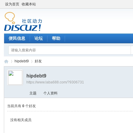
设为首页
收藏本站
便民信息
论坛
帮助
hipdebt9
好友
hipdebt9
https://www.laba688.com/?9306731
辉
›
›
主题
个人资料
当前共有
0
个好友
没有相关成员