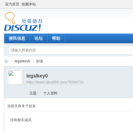
设为首页
收藏本站
便民信息
论坛
帮助
legalkey0
好友
legalkey0
https://www.laba688.com/?9306731
辉
›
›
主题
个人资料
当前共有
0
个好友
没有相关成员