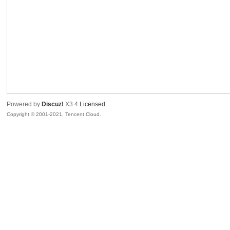
腾
Powered by
Discuz!
X3.4
Licensed
Copyright © 2001-2021, Tencent Cloud.
网
络