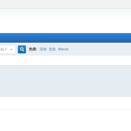
热搜:
活动
交友
discuz
帖子
搜
索