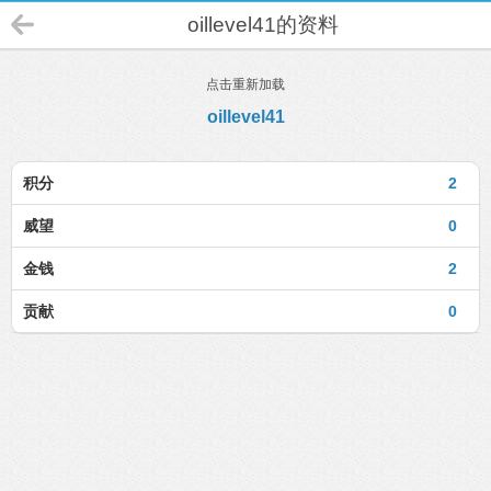
oillevel41的资料
点击重新加载
oillevel41
积分
2
威望
0
金钱
2
贡献
0