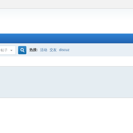
热搜:
活动
交友
discuz
帖子
搜
索