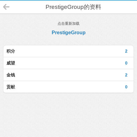
PrestigeGroup的资料
点击重新加载
PrestigeGroup
积分
2
威望
0
金钱
2
贡献
0