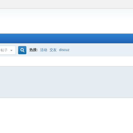
热搜:
活动
交友
discuz
帖子
搜
索