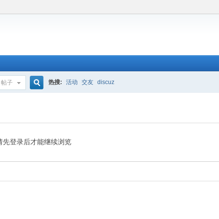
热搜:
活动
交友
discuz
帖子
搜
索
请先登录后才能继续浏览