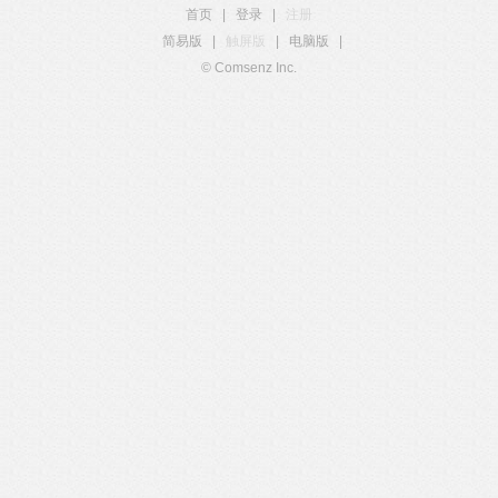
首页
|
登录
|
注册
简易版
|
触屏版
|
电脑版
|
© Comsenz Inc.