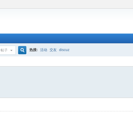
热搜:
活动
交友
discuz
帖子
搜
索