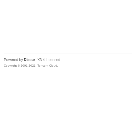
腾
Powered by
Discuz!
X3.4
Licensed
Copyright © 2001-2021, Tencent Cloud.
网
络