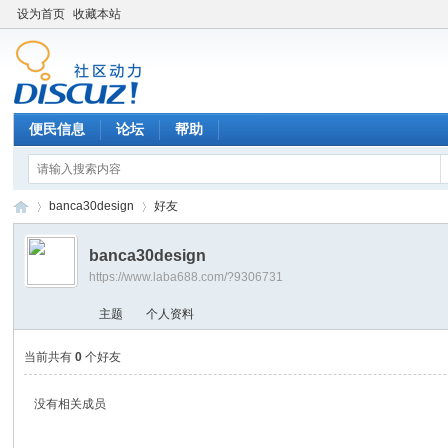
设为首页
收藏本站
便民信息
论坛
帮助
banca30design
好友
banca30design
https://www.laba688.com/?9306731
辉
›
›
主题
个人资料
当前共有
0
个好友
没有相关成员