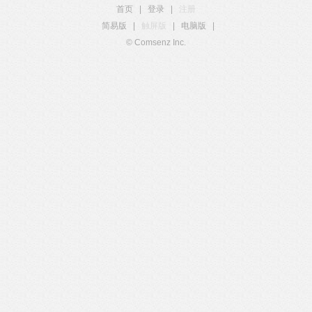
首页
|
登录
|
注册
简易版
|
触屏版
|
电脑版
|
© Comsenz Inc.