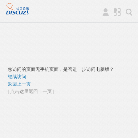
您访问的页面无手机页面，是否进一步访问电脑版？
继续访问
返回上一页
[ 点击这里返回上一页 ]