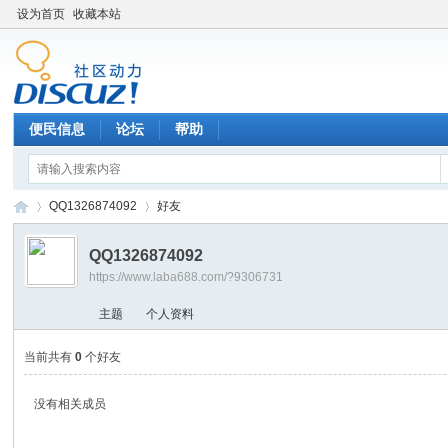
设为首页
收藏本站
便民信息
论坛
帮助
QQ1326874092
好友
QQ1326874092
https://www.laba688.com/?9306731
辉
›
›
主题
个人资料
当前共有
0
个好友
没有相关成员