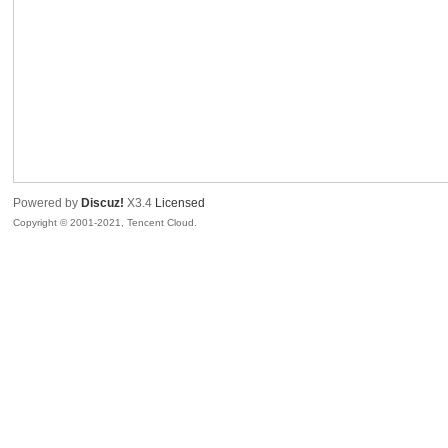
腾
Powered by
Discuz!
X3.4
Licensed
Copyright © 2001-2021, Tencent Cloud.
网
络