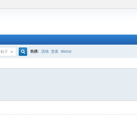
热搜:
活动
交友
discuz
帖子
搜
索