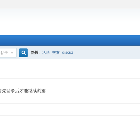
热搜:
活动
交友
discuz
帖子
搜
索
请先登录后才能继续浏览