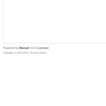
腾
Powered by
Discuz!
X3.4
Licensed
Copyright © 2001-2021, Tencent Cloud.
网
络