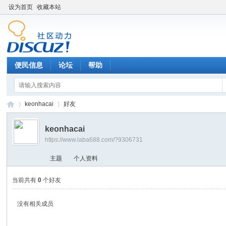
设为首页
收藏本站
便民信息
论坛
帮助
keonhacai
好友
keonhacai
https://www.laba688.com/?9306731
辉
›
›
主题
个人资料
当前共有
0
个好友
没有相关成员