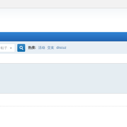
热搜:
活动
交友
discuz
帖子
搜
索