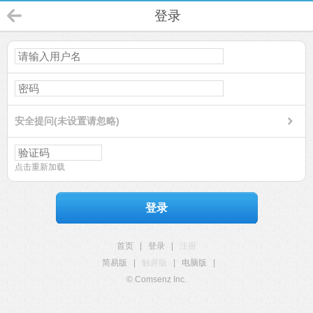
登录
安全提问(未设置请忽略)
点击重新加载
登录
首页
|
登录
|
注册
简易版
|
触屏版
|
电脑版
|
© Comsenz Inc.