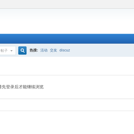
热搜:
活动
交友
discuz
帖子
搜
索
请先登录后才能继续浏览