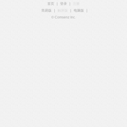
首页
|
登录
|
注册
简易版
|
触屏版
|
电脑版
|
© Comsenz Inc.