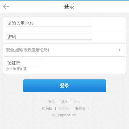
登录
安全提问(未设置请忽略)
点击重新加载
登录
首页
|
登录
|
注册
简易版
|
触屏版
|
电脑版
|
© Comsenz Inc.