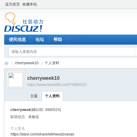
设为首页
收藏本站
便民信息
论坛
帮助
cherryweek10
个人资料
cherryweek10
https://www.laba688.com/?4980525
辉
›
›
主题
个人资料
cherryweek10
(UID: 4980525)
邮箱状态
未验证
个人签名
https://atavi.com/share/wtmwudzoavqv