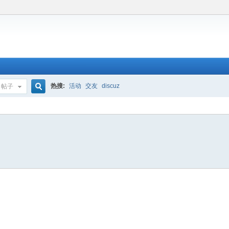
热搜:
活动
交友
discuz
帖子
搜
索