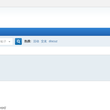
热搜:
活动
交友
discuz
帖子
搜
索
eje[/