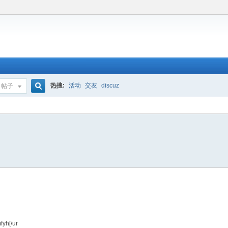
热搜:
活动
交友
discuz
帖子
搜
索
fyh[/ur