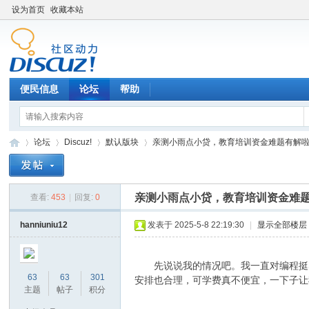
设为首页
收藏本站
便民信息
论坛
帮助
论坛
Discuz!
默认版块
亲测小雨点小贷，教育培训资金难题有解啦 .
亲测小雨点小贷，教育培训资金难
查看:
453
|
回复:
0
辉
»
›
›
›
hanniuniu12
发表于 2025-5-8 22:19:30
|
显示全部楼层
先说说我的情况吧。我一直对编程挺感
63
63
301
安排也合理，可学费真不便宜，一下子让
主题
帖子
积分