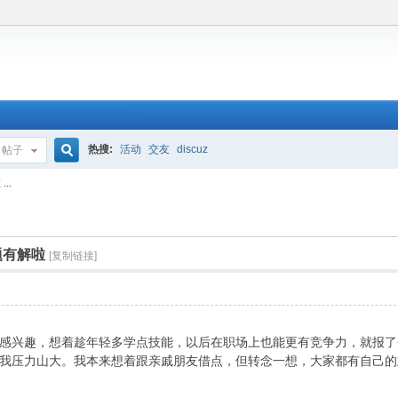
热搜:
活动
交友
discuz
帖子
搜
..
索
题有解啦
[复制链接]
兴趣，想着趁年轻多学点技能，以后在职场上也能更有竞争力，就报了
我压力山大。我本来想着跟亲戚朋友借点，但转念一想，大家都有自己的