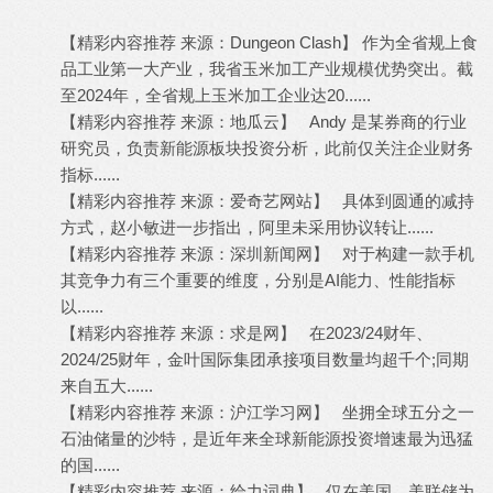
【精彩内容推荐 来源：Dungeon Clash】 作为全省规上食
品工业第一大产业，我省玉米加工产业规模优势突出。截
至2024年，全省规上玉米加工企业达20......
【精彩内容推荐 来源：地瓜云】 Andy 是某券商的行业
研究员，负责新能源板块投资分析，此前仅关注企业财务
指标......
【精彩内容推荐 来源：爱奇艺网站】 具体到圆通的减持
方式，赵小敏进一步指出，阿里未采用协议转让......
【精彩内容推荐 来源：深圳新闻网】 对于构建一款手机
其竞争力有三个重要的维度，分别是AI能力、性能指标
以......
【精彩内容推荐 来源：求是网】 在2023/24财年、
2024/25财年，金叶国际集团承接项目数量均超千个;同期
来自五大......
【精彩内容推荐 来源：沪江学习网】 坐拥全球五分之一
石油储量的沙特，是近年来全球新能源投资增速最为迅猛
的国......
【精彩内容推荐 来源：给力词典】 仅在美国，美联储为