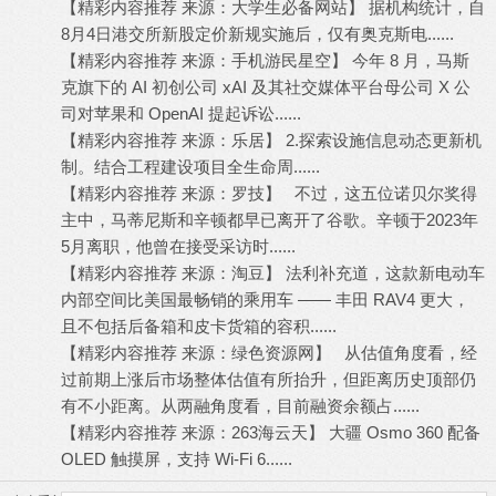
【精彩内容推荐 来源：大学生必备网站】 据机构统计，自
8月4日港交所新股定价新规实施后，仅有奥克斯电......
【精彩内容推荐 来源：手机游民星空】 今年 8 月，马斯
克旗下的 AI 初创公司 xAI 及其社交媒体平台母公司 X 公
司对苹果和 OpenAI 提起诉讼......
【精彩内容推荐 来源：乐居】 2.探索设施信息动态更新机
制。结合工程建设项目全生命周......
【精彩内容推荐 来源：罗技】 不过，这五位诺贝尔奖得
主中，马蒂尼斯和辛顿都早已离开了谷歌。辛顿于2023年
5月离职，他曾在接受采访时......
【精彩内容推荐 来源：淘豆】 法利补充道，这款新电动车
内部空间比美国最畅销的乘用车 —— 丰田 RAV4 更大，
且不包括后备箱和皮卡货箱的容积......
【精彩内容推荐 来源：绿色资源网】 从估值角度看，经
过前期上涨后市场整体估值有所抬升，但距离历史顶部仍
有不小距离。从两融角度看，目前融资余额占......
【精彩内容推荐 来源：263海云天】 大疆 Osmo 360 配备
OLED 触摸屏，支持 Wi-Fi 6......