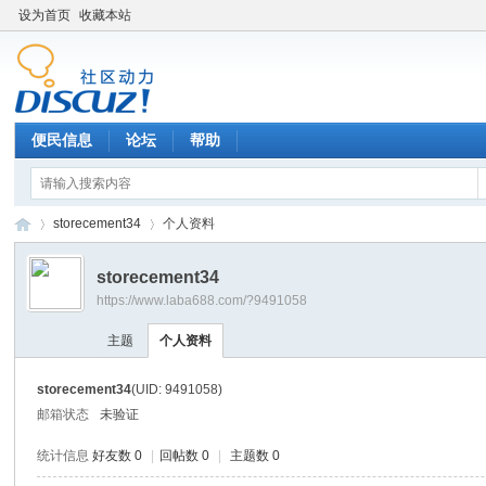
设为首页
收藏本站
便民信息
论坛
帮助
storecement34
个人资料
storecement34
https://www.laba688.com/?9491058
辉
›
›
主题
个人资料
storecement34
(UID: 9491058)
邮箱状态
未验证
统计信息
好友数 0
|
回帖数 0
|
主题数 0