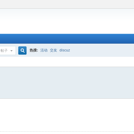
热搜:
活动
交友
discuz
帖子
搜
索