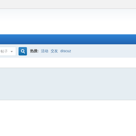
热搜:
活动
交友
discuz
帖子
搜
索