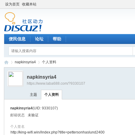
设为首页
收藏本站
便民信息
论坛
帮助
napkinsyria4
个人资料
napkinsyria4
https://www.laba688.com/?9330107
辉
›
›
主题
个人资料
napkinsyria4
(UID: 9330107)
邮箱状态
未验证
个人签名
http://king-wifi.win//index.php?title=pettersonhaslund2400