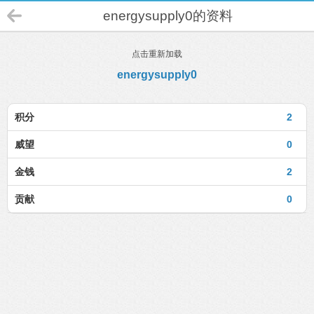
energysupply0的资料
点击重新加载
energysupply0
积分
2
威望
0
金钱
2
贡献
0