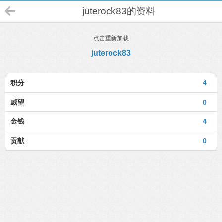
juterock83的资料
点击重新加载
juterock83
积分
4
威望
0
金钱
4
贡献
0